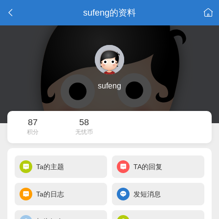
sufeng的资料
sufeng
87
58
积分
无忧币
Ta的主题
TA的回复
Ta的日志
发短消息