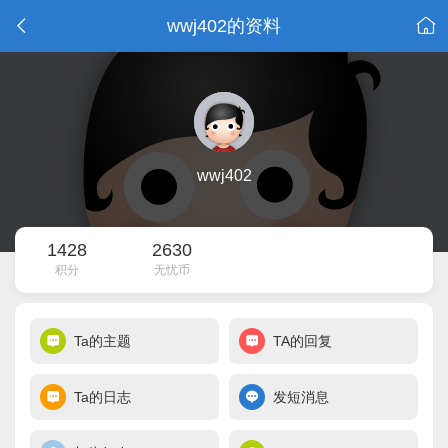
wwj402的资料
wwj402
1428
2630
积分
无忧币
Ta的主题
TA的回复
Ta的日志
发短消息