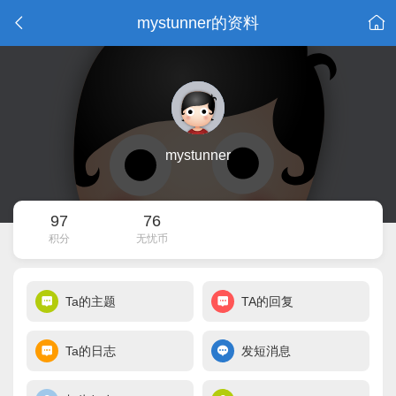
mystunner的资料
mystunner
97
76
积分
无忧币
Ta的主题
TA的回复
Ta的日志
发短消息