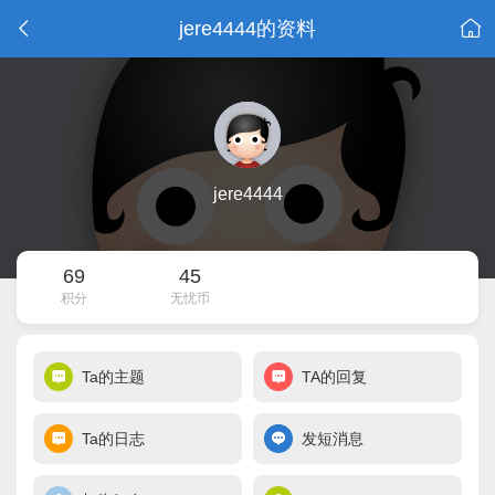
jere4444的资料
jere4444
69
45
积分
无忧币
Ta的主题
TA的回复
Ta的日志
发短消息