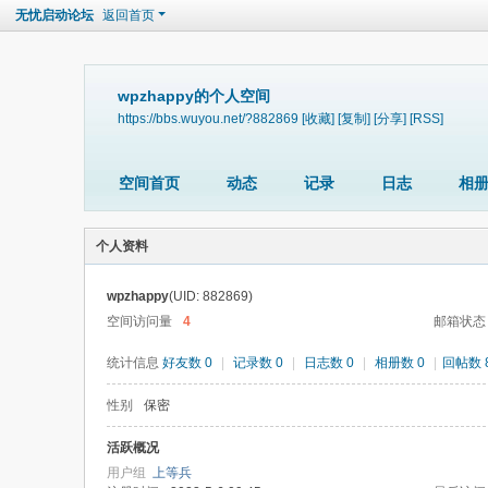
无忧启动论坛
返回首页
wpzhappy的个人空间
https://bbs.wuyou.net/?882869
[收藏]
[复制]
[分享]
[RSS]
空间首页
动态
记录
日志
相
个人资料
wpzhappy
(UID: 882869)
空间访问量
4
邮箱状态
统计信息
好友数 0
|
记录数 0
|
日志数 0
|
相册数 0
|
回帖数 
性别
保密
活跃概况
用户组
上等兵