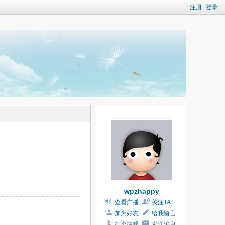
注册
登录
wpzhappy
查看广播
关注TA
加为好友
给我留言
打个招呼
发送消息