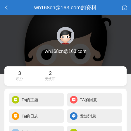
wn168cn@163.com的资料
wn168cn@163.com
3
2
积分
无忧币
Ta的主题
TA的回复
Ta的日志
发短消息