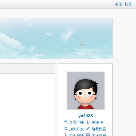
注册
登录
yc2428
查看广播
关注TA
加为好友
给我留言
打个招呼
发送消息