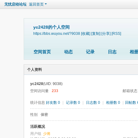
无忧启动论坛
返回首页
yc2428的个人空间
https://bbs.wuyou.net/?9038
[收藏]
[复制]
[分享]
[RSS]
空间首页
动态
记录
日志
相
个人资料
yc2428
(UID: 9038)
空间访问量
233
邮箱状态
统计信息
好友数 0
|
记录数 0
|
日志数 0
|
相册数 0
|
回帖数 6
性别
保密
活跃概况
用户组
少将