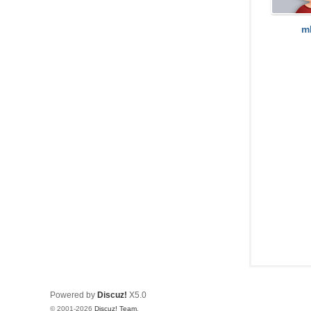
坛
m
Powered by
Discuz!
X5.0
© 2001-2026
Discuz! Team
.