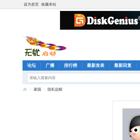
设为首页
收藏本站
论坛
广播
排行榜
最新发表
最新回复
›
家园
›
隐私提醒
无
忧
启
动
论