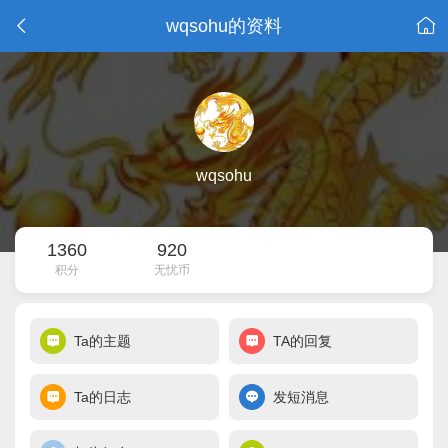
wqsohu的资料
wqsohu
1360
920
积分
无忧币
Ta的主题
TA的回复
Ta的日志
发短消息