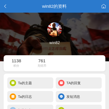
win82的资料
win82
1138
761
积分
无忧币
Ta的主题
TA的回复
Ta的日志
发短消息