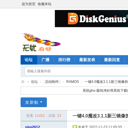
设为首页
收藏本站
论坛
广播
排行榜
最新发表
最新回复
»
论坛
›
::启动制作::
›
RAMOS
›
一键4.0魔改3.1.1新三镜像
无
系统gho:最纯净好用系统下载
忧
发新帖
启
动
一键4.0魔改3.1.1新三镜
查看:
11452
|
回复:
23
论
yiyu2012
发表于 2022-11-23 11:05:55
|