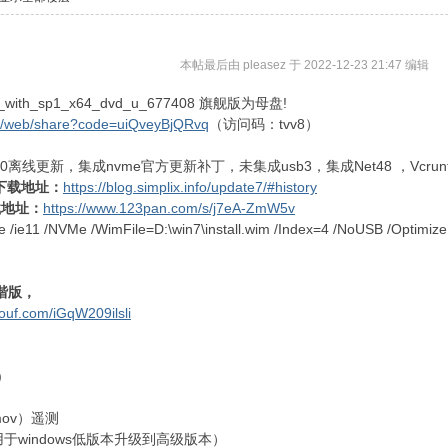
本帖最后由 pleasez 于 2022-12-23 21:47 编辑
e_with_sp1_x64_dvd_u_677408 旗舰版为母盘!
.cn/web/share?code=uiQveyBjQRvq
（访问码：tvv8）
11.10离线更新，集成nvme官方更新补丁，未集成usb3，集成Net48 ，Vcrunti
ctX下载地址：
https://blog.simplix.info/update7/#history
下载地址：
https://www.123pan.com/s/j7eA-ZmW5v
/ie11 /NVMe /WimFile=D:\win7\install.wim /Index=4 /NoUSB /Optimize
和谐版，
zouf.com/iGqW209ilsli
up)
simov）遥测
rade（用于windows低版本升级到高级版本）