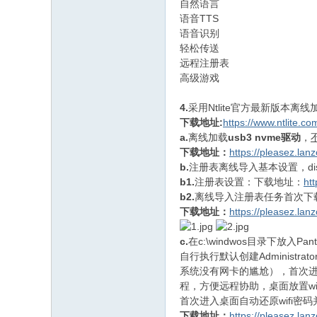
自然语言
语音TTS
语音识别
轻松传送
远程注册表
高级游戏
4.
采用Ntlite官方最新版本离线加载i
下载地址:
https://www.ntlite.c
a.
离线加载
usb3
nvme驱动
，
下载地址：
https://pleasez.lan
b.
注册表离线导入基本设置，dis
b1.
注册表设置：下载地址：
ht
b2.
离线导入注册表任务首次下载重
下载地址：
https://pleasez.lan
c.
在c:\windwos目录下放入Pa
自行执行默认创建Administr
系统没有网卡的尴尬），首次进入桌面执
程，方便远程协助，桌面放置w
首次进入桌面自动还原wifi密
下载地址：
https://pleasez.la