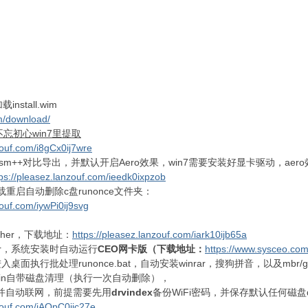
nstall.wim
om/download/
不忘初心win7里提取
zouf.com/i8gCx0ij7wre
m++对比导出，并默认开启Aero效果，win7需要安装好显卡驱动，aer
tps://pleasez.lanzouf.com/ieedk0ixpzob
启自动删除c盘runonce文件夹：
zouf.com/iywPi0ij9svg
nther，下载地址：
https://pleasez.lanzouf.com/iark10ijb65a
ator，系统安装时自动运行
CEO网卡版（下载地址：
https://www.sysceo.com
行批处理runonce.bat，自动安装winrar，搜狗拼音，以及mbr/gpe自动
in自带磁盘清理（执行一次自动删除），
码并自动联网，前提需要先用
drvindex
备份WiFi密码，并保存默认任何磁盘drv
nzouf.com/iAQpC0ijc27e