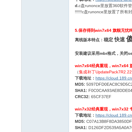
d.
c盘runonce里放置36
!!!!!!c盘runonce里放
5.保存得到win7x64 旗舰无忧
快速
稳定
离线版本特点：
安装建议采用mbr格式，关闭se
win7x64经典重现，win7x6
（
集成补丁UpdatePack7R2.22
下载地址：
https://cloud.189
MD5:
5097DFD0EAC8C9D5C
SHA1:
F0C0CAA93AE8DDE04
CRC32:
65CF37EF
win7x32经典重现，win7x3
下载地址：
https://cloud.189.
MD5:
C07A13B8F8DA3850DF
SHA1:
D126DF2D539A5A0A7