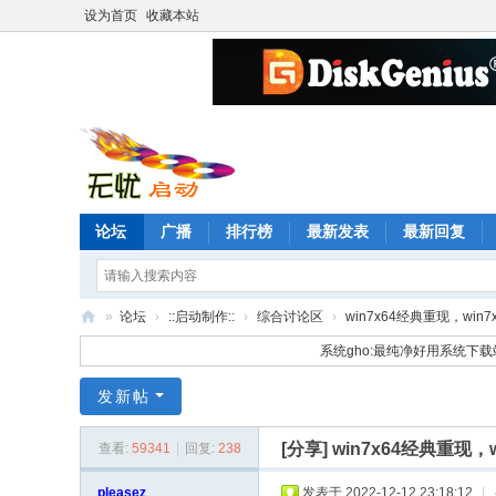
设为首页
收藏本站
论坛
广播
排行榜
最新发表
最新回复
»
论坛
›
::启动制作::
›
综合讨论区
›
win7x64经典重现，win7x6
无
系统gho:最纯净好用系统下载
忧
发新帖
启
动
[分享]
win7x64经典重现，wi
查看:
59341
|
回复:
238
论
pleasez
发表于 2022-12-12 23:18:12
|