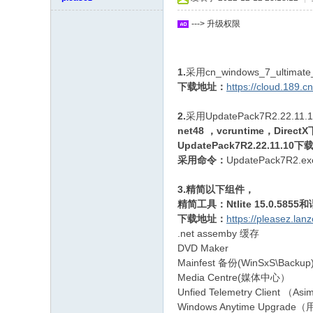
坛
---> 升级权限
1.
采用cn_windows_7_ultimat
下载地址：
https://cloud.189
2.
采用UpdatePack7R2.22.
net48 ，vcruntime，Dire
UpdatePack7R2.22.11.10
采用命令：
UpdatePack7R2.exe 
3.精简以下组件，
精简工具：Ntlite 15.0.5855
下载地址：
https://pleasez.lan
.net assemby 缓存
DVD Maker
Mainfest 备份(WinSxS\Back
Media Centre(媒体中心）
Unfied Telemetry Client （A
Windows Anytime Upg