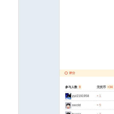
评分
参与人数
9
无忧币
+34
yyz2191958
+ 1
ssccld
+ 5