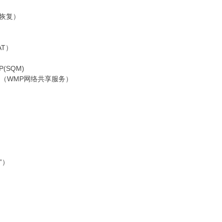
ws恢复）
SAT）
(SQM)
Service（WMP网络共享服务）
入门”）