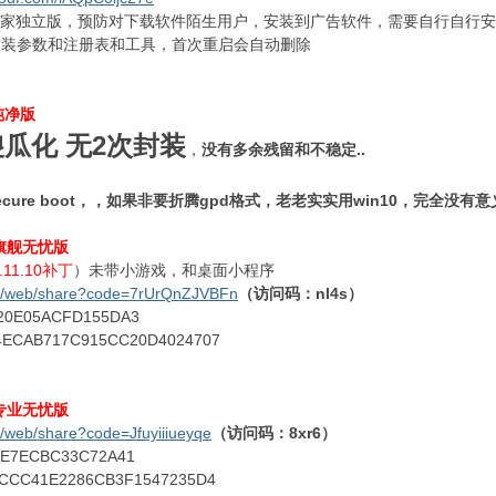
0软件管家独立版，预防对下载软件陌生用户，安装到广告软件，需要自行自行
置了所有封装参数和注册表和工具，首次重启会自动删除
纯净版
傻瓜化 无2次封装
，
没有多余残留和不稳定..
cure boot，，如果非要折腾gpd格式，老老实实用win10，完全没有意
4 旗舰无忧版
.11.10补丁
）未带小游戏，和桌面小程序
.cn/web/share?code=7rUrQnZJVBFn
（访问码：nl4s）
20E05ACFD155DA3
ECAB717C915CC20D4024707
2 专业无忧版
cn/web/share?code=Jfuyiiiueyqe
（访问码：8xr6）
E7ECBC33C72A41
CCC41E2286CB3F1547235D4