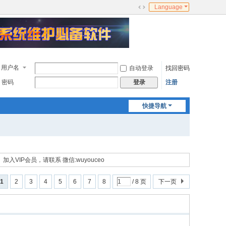
Language
切
换
到
宽
版
用户名
自动登录
找回密码
密码
注册
登录
快捷导航
加入VIP会员，请联系 微信:wuyouceo
1
2
3
4
5
6
7
8
/ 8 页
下一页