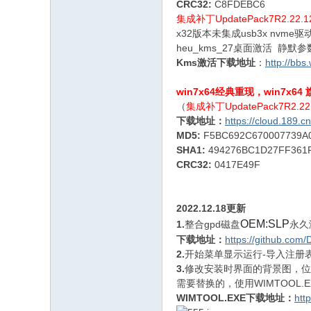
CRC32:
C8FDEBC6
集成补丁UpdatePack7R2.22.
x32版本未集成usb3x nvm
heu_kms_27桌面激活 静默参数有：k
Kms激活下载地址
：
http://bb
win7x64经典重现，win7x6
（
集成补丁UpdatePack7R2.22
下载地址：
https://cloud.189
MD5:
F5BC692C670007739A
SHA1:
494276BC1D27FF361
CRC32:
0417E49F
2022.12.18更新
OEM:SLP
1.
整合gpd磁盘
永久
下载地址：
https://github.com
2.
开始菜单显示运行-导入注册表，
3.
修改安装时界面的背景图，位于c:\win
需要替换的，使用WIMTOOL.EXE
WIMTOOL.EXE下载地址：
htt