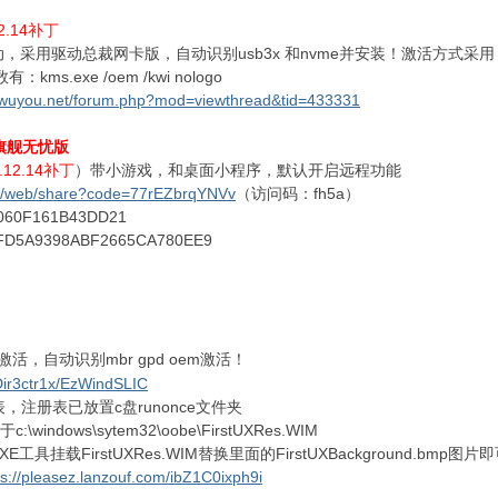
12.14补丁
e驱动，采用驱动总裁网卡版，自动识别usb3x 和nvme并安装！激活方式采用
ms.exe /oem /kwi nologo
s.wuyou.net/forum.php?mod=viewthread&tid=433331
4 旗舰无忧版
.12.14补丁
）带小游戏，和桌面小程序，默认开启远程功能
.cn/web/share?code=77rEZbrqYNVv
（访问码：fh5a）
060F161B43DD21
FD5A9398ABF2665CA780EE9
激活，自动识别mbr gpd oem激活！
/Dir3ctr1x/EzWindSLIC
注册表已放置c盘runonce文件夹
dows\sytem32\oobe\FirstUXRes.WIM
工具挂载FirstUXRes.WIM替换里面的FirstUXBackground.bmp图片
ps://pleasez.lanzouf.com/ibZ1C0ixph9i