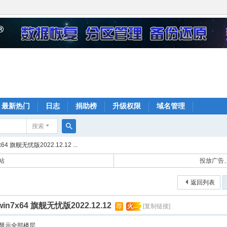
最新热门
日志
捐助榜
升级权限
域名管理
搜索
搜
4 旗舰无忧版2022.12.12 ...
索
站
投放广告、
返回列表
n7x64 旗舰无忧版2022.12.12
荐
火...
[复制链接]
显示全部楼层