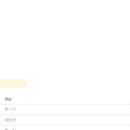
理由
赞一个!
很给力!