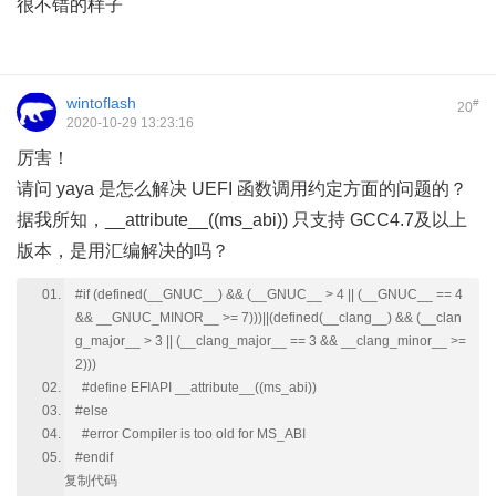
很不错的样子
wintoflash
#
20
2020-10-29 13:23:16
厉害！
请问 yaya 是怎么解决 UEFI 函数调用约定方面的问题的？
据我所知，__attribute__((ms_abi)) 只支持 GCC4.7及以上
版本，是用汇编解决的吗？
#if (defined(__GNUC__) && (__GNUC__ > 4 || (__GNUC__ == 4
&& __GNUC_MINOR__ >= 7)))||(defined(__clang__) && (__clan
g_major__ > 3 || (__clang_major__ == 3 && __clang_minor__ >=
2)))
#define EFIAPI __attribute__((ms_abi))
#else
#error Compiler is too old for MS_ABI
#endif
复制代码