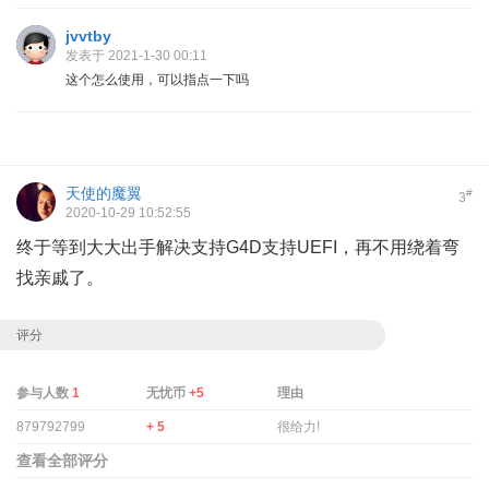
jvvtby
发表于 2021-1-30 00:11
这个怎么使用，可以指点一下吗
天使的魔翼
#
3
2020-10-29 10:52:55
终于等到大大出手解决支持G4D支持UEFI，再不用绕着弯
找亲戚了。
评分
参与人数
1
无忧币
+5
理由
879792799
+ 5
很给力!
查看全部评分