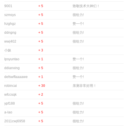
9001
+ 5
致敬技术大神们！
szmsys
+ 5
很给力!
hzghgz
+ 5
赞一个!
ddngng
+ 5
很给力!
wwj402
+ 5
很给力!
小妹
+ 3
lpsyuntao
+ 1
赞一个!
ddianxing
+ 5
很给力!
defswffaaaawe
+ 1
赞一个!
robincai
+ 30
亲测非常好用！
wfccsqk
+ 2
ypf188
+ 5
很给力!
a-lao
+ 5
很给力!
2011cwj6958
+ 5
很给力!